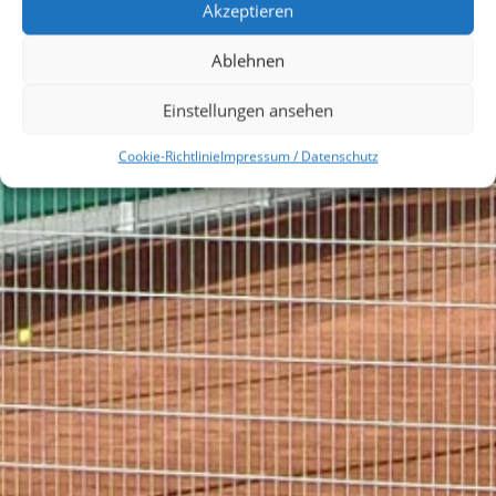
Akzeptieren
TC MAHLOW
Ablehnen
1957 E.V.
Einstellungen ansehen
Cookie-Richtlinie
Impressum / Datenschutz