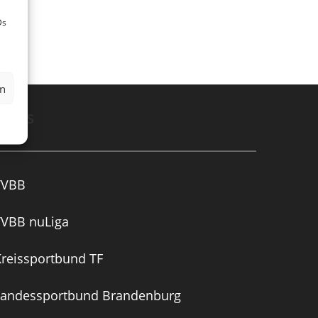
Ds
en
Links
TVBB
TVBB nuLiga
reissportbund TF
Landessportbund Brandenburg