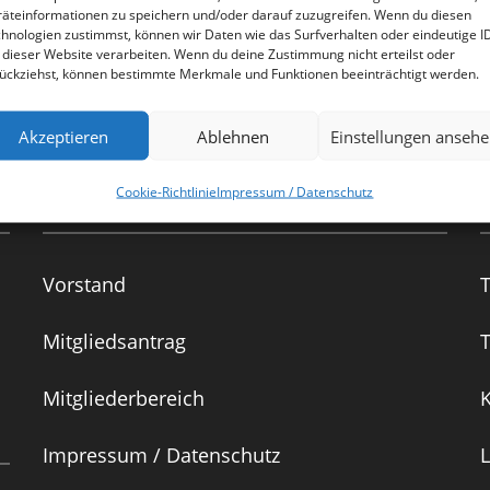
äteinformationen zu speichern und/oder darauf zuzugreifen. Wenn du diesen
hnologien zustimmst, können wir Daten wie das Surfverhalten oder eindeutige I
 dieser Website verarbeiten. Wenn du deine Zustimmung nicht erteilst oder
ückziehst, können bestimmte Merkmale und Funktionen beeinträchtigt werden.
Akzeptieren
Ablehnen
Einstellungen anseh
Nützliches
Cookie-Richtlinie
Impressum / Datenschutz
Vorstand
Mitgliedsantrag
Mitgliederbereich
K
Impressum / Datenschutz