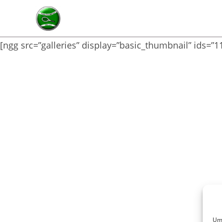
Zum
Inhalt
springen
[ngg src=”galleries” display=”basic_thumbnail” ids=”1
Um 