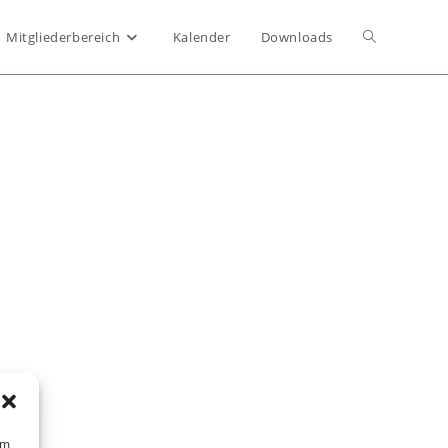
Website-
Mitgliederbereich
Kalender
Downloads
Suche
umschalten
um